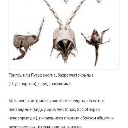
Трипсы или Пузыреногие, бахромчатокрылые
(Thysanoptera), отряд насекомых.
Большинство трипсов растительноядны, но есть и
плотоядные (виды родов Aelothrips, Scolothrips и
некоторые др.), питающиеся главным образом яйцами и
личинками растительноядных трипсов.