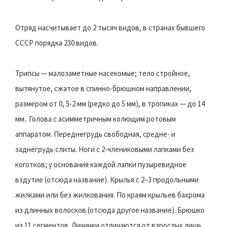
Отряд насчитывает до 2 тысяч видов, в странах бывшего
СССР порядка 230 видов.
Трипсы — малозаметные насекомые; тело стройное,
вытянутое, сжатое в спинно-брюшном направлении,
размером от 0, 5-2 мм (редко до 5 мм), в тропиках — до 14
мм.. Голова с асимметричным колющим ротовым
аппаратом. Переднегрудь свободная, средне- и
заднегрудь слиты. Ноги с 2-члениковыми лапками без
коготков; у основания каждой лапки пузыревидное
вздутие (отсюда название). Крылья с 2–3 продольными
жилками или без жилкования. По краям крыльев бахрома
из длинных волосков (отсюда другое название). Брюшко
из 11 сегментов. Личинки отличаются от взрослых лишь