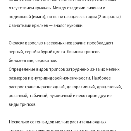
отсутствием крыльев. Между стадиями личинки и
подвижной (имаго), но не питающаяся стадия (2 возраста)
с зачатками крыльев — аналог куколки.
Окраска взрослых насекомых невзрачна: преобладают
черный, серый и бурый цвета. Личинки трипсов
беложелтые, сероватые.
Определение видов трипсов затруднено из-за их мелких
размеров и внутривидовой изменчивости. Наиболее
распространены разноядный, декоративный, драценовый,
розанный, табачный, луковичный и некоторые другие
виды трипсов.
Несколько сотен видов мелких растительноядных
трипсов в настоящее время считаются очень опасными