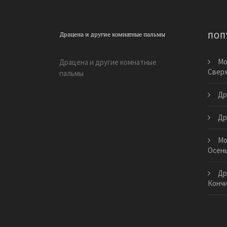
ПОП
Мо
Драцена и другие комнатные
Свер
пальмы
Др
Др
Мо
Осен
Др
Конч