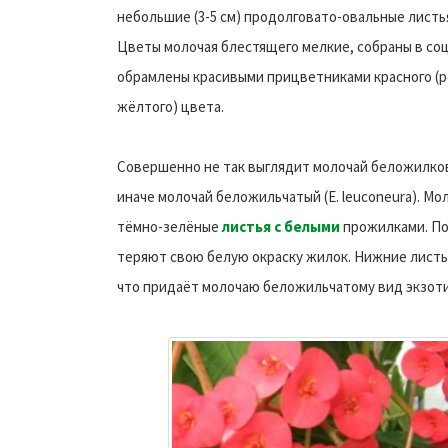
небольшие (3-5 см) продолговато-овальные листь
Цветы молочая блестящего мелкие, собраны в со
обрамлены красивыми прицветниками красного (
жёлтого) цвета.
Совершенно не так выглядит молочай беложилко
иначе молочай беложильчатый (E. leuconeura). М
тёмно-зелёные
листья с белыми
прожилками. По 
теряют свою белую окраску жилок. Нижние листья
что придаёт молочаю беложильчатому вид экзоти