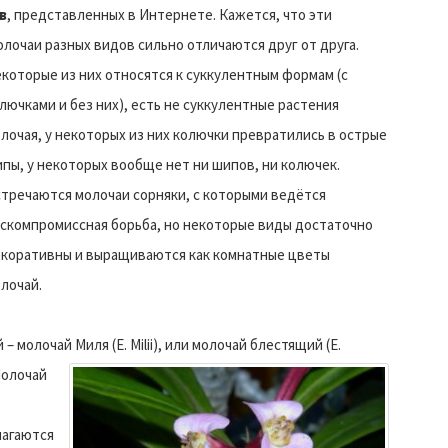
в
, представленных в Интернете. Кажется, что эти
лочаи разных видов сильно отличаются друг от друга.
которые из них относятся к суккулентным формам (с
лючками и без них), есть не суккулентные растения
лочая, у некоторых из них колючки превратились в острые
пы, у некоторых вообще нет ни шипов, ни колючек.
тречаются молочаи сорняки, с которыми ведётся
скомпромиссная борьба, но некоторые виды достаточно
коративны и выращиваются как комнатные цветы
лочай.
молочай Миля (E. Milii), или молочай блестящий (E.
олочай
лагаются