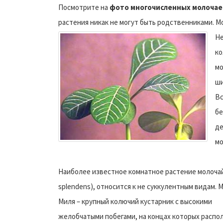
Посмотрите на
фото многочисленных молочае
растения никак не могут быть родственниками. Мо
Не
ко
мо
ши
Вс
бе
де
мо
Наиболее известное комнатное растение молочай – 
splendens), относится к не суккулентным видам.
М
Миля – крупный колючий кустарник с высокими
желобчатыми побегами, на концах которых распо