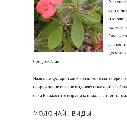
Растение 
кустарник
многочисл
Большая ч
Само же р
распростр
десятков 
Средней Азии.
Название кустарников и травы молочая говорит о
повреждении все они выделяют млечный сок белог
если Вы захотите выращивать молочай комнатный
МОЛОЧАЙ. ВИДЫ.