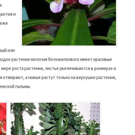
я.
цветия и
реже
вый или
олодое растение молочая беложилкового имеет красивые
мере роста растения, листья увеличиваются в размерах и
 отмирают, а новые растут только на верхушке растения,
ческой пальмы.