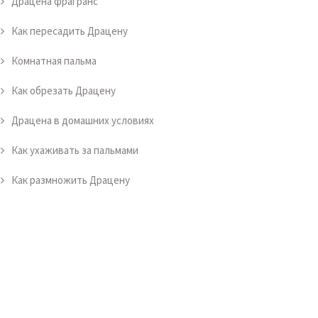
Драцена фрагранс
Как пересадить Драцену
Комнатная пальма
Как обрезать Драцену
Драцена в домашних условиях
Как ухаживать за пальмами
Как размножить Драцену